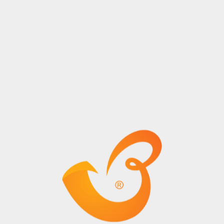
07 Nisan
2025
KNS Lojistik A.Ş.
Yıl
© Tüm Hakları Saklıdır.
Kurumsal
Hizmetler
Hakkımızda
Taşımacılık Hizmetleri