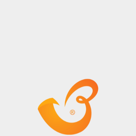
Ağustos
2023
KNS Lojistik A.Ş.
Yıl
© Tüm Hakları Saklıdır.
Kurumsal
Hizmetler
Hakkımızda
Taşımacılık Hizmetleri