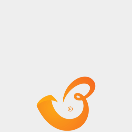
Temmuz
2023
KNS Lojistik A.Ş.
Yıl
© Tüm Hakları Saklıdır.
Kurumsal
Hizmetler
Hakkımızda
Taşımacılık Hizmetleri