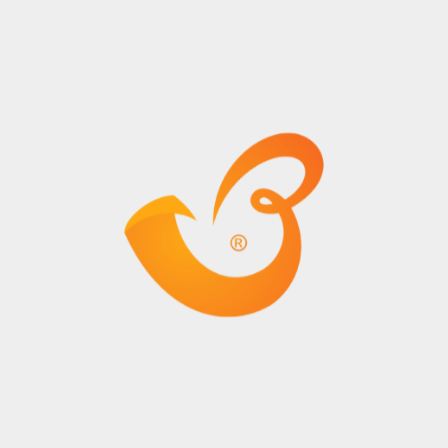
Uluslararası
Global pazarlarda tercih edilme
Rekabet
oranımızı artırıyoruz.
Gücü
Yasal Uyumluluk ve Global
Entegrasyon
Kalite yönetimi yalnızca operasyonel süreçleri kapsamaz.
Ayrıca:
Filo ve araç yönetimini yasal standartlara göre
yürütüyoruz,
Muhasebe ve belge sistemlerimizi uluslararası
normlara uygun hale getiriyoruz,
Yurtdışı şubelerimizin, ofislerimizin ve
depolarımızın bulundukları ülkelerdeki