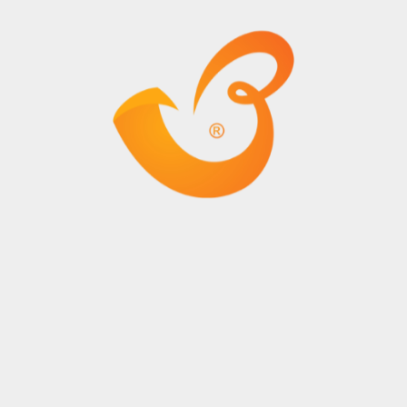
bölgelerde iş aramasına ve iş yapmasına yardımcı olur.
Ayrıca istenen durumlarda lokavt ve grev hakkının
bulunması çalışanların yararlanabileceği en önemli
avantajları oluşturuyor.
Serbest Ticari Bölgeler ve Kuruluş Amaçları