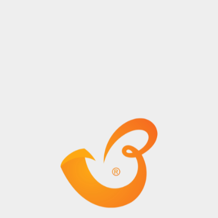
Tır sürücülüğünü uluslararası alanda yapmak kişilere yurt
dışında çalışma fırsatı sağlar. Böylelikle pek çok aday
normal şartlarda göremeyecekleri ülkelere gitme şansı
elde eder. Ürünlerin teslimat adresine ulaştırılması
sonrasında kalan boş zamanlarda ülkeyi gezmek mümkün
olur.